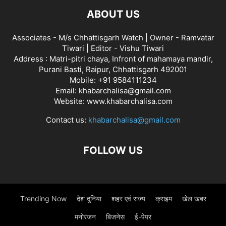
ABOUT US
Associates - M/s Chhattisgarh Watch | Owner - Ramvatar
Tiwari | Editor - Vishu Tiwari
Address : Matri-pitri chaya, Infront of mahamaya mandir,
Purani Basti, Raipur, Chhattisgarh 492001
Mobile: +91 9584111234
Email: khabarchalisa@gmail.com
Website: www.khabarchalisa.com
Contact us:
khabarchalisa@gmail.com
FOLLOW US
Trending Now
देश दुनिया
शहर एवं राज्य
क्राइम
खेल खबर
मनोरंजन
बिजनेस
ई-पेपर