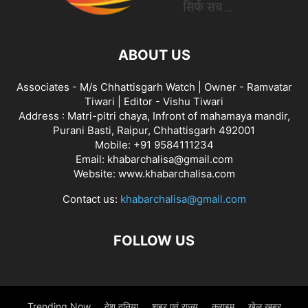
ABOUT US
Associates - M/s Chhattisgarh Watch | Owner - Ramvatar
Tiwari | Editor - Vishu Tiwari
Address : Matri-pitri chaya, Infront of mahamaya mandir,
Purani Basti, Raipur, Chhattisgarh 492001
Mobile: +91 9584111234
Email: khabarchalisa@gmail.com
Website: www.khabarchalisa.com
Contact us:
khabarchalisa@gmail.com
FOLLOW US
Trending Now
देश दुनिया
शहर एवं राज्य
क्राइम
खेल खबर