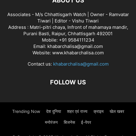
ABOUT US
Associates - M/s Chhattisgarh Watch | Owner - Ramvatar
Tiwari | Editor - Vishu Tiwari
Address : Matri-pitri chaya, Infront of mahamaya mandir,
Purani Basti, Raipur, Chhattisgarh 492001
Mobile: +91 9584111234
Email: khabarchalisa@gmail.com
Website: www.khabarchalisa.com
Contact us:
khabarchalisa@gmail.com
FOLLOW US
Trending Now
देश दुनिया
शहर एवं राज्य
क्राइम
खेल खबर
मनोरंजन
बिजनेस
ई-पेपर