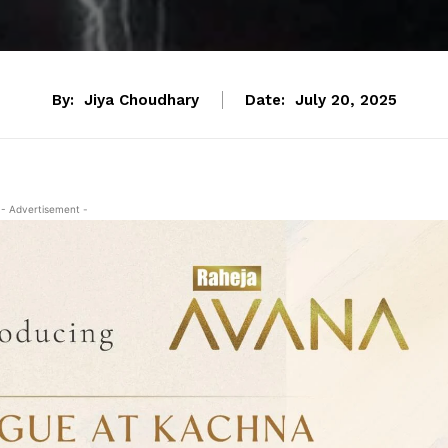
By:
Jiya Choudhary
Date:
July 20, 2025
- Advertisement -