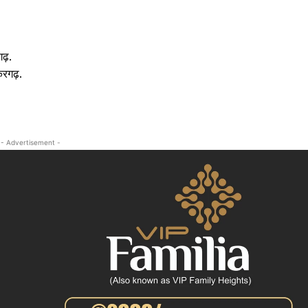
क्राइम
खेल खबर
मनोरंजन
ढ़.
बिजनेस
करगढ़.
ई-पेपर
E NOW
- Advertisement -