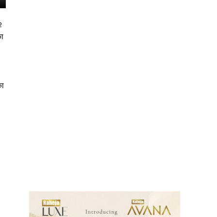
2
का
का
ews