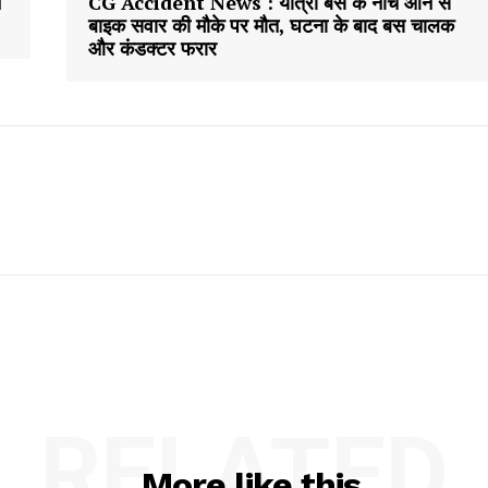
े
CG Accident News : यात्री बस के नीचे आने से
बाइक सवार की मौके पर मौत, घटना के बाद बस चालक
और कंडक्टर फरार
RELATED
More like this