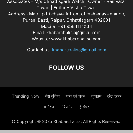
Associates - M/s Chhattisgarh Watch | Owner - Ramvatar
Tiwari | Editor - Vishu Tiwari
Address : Matri-pitri chaya, Infront of mahamaya mandir,
Purani Basti, Raipur, Chhattisgarh 492001
Mobile: +91 9584111234
Email: khabarchalisa@gmail.com
Website: www.khabarchalisa.com
Contact us:
khabarchalisa@gmail.com
FOLLOW US
Trending Now
देश दुनिया
शहर एवं राज्य
क्राइम
खेल खबर
मनोरंजन
बिजनेस
ई-पेपर
© Copyright © 2025 Khabarchalisa. All Rights Reserved.