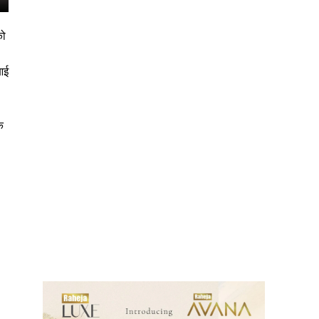
को
आई
े
ews