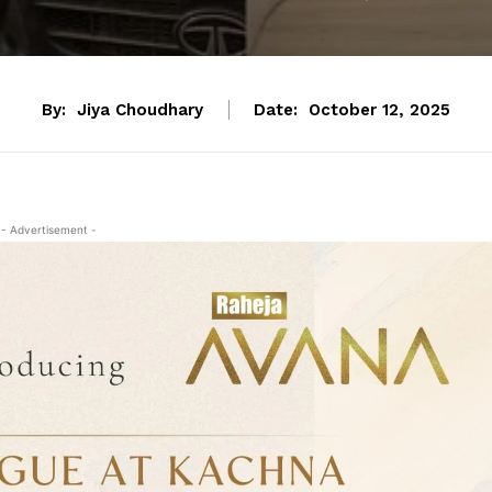
By:
Jiya Choudhary
Date:
October 12, 2025
- Advertisement -