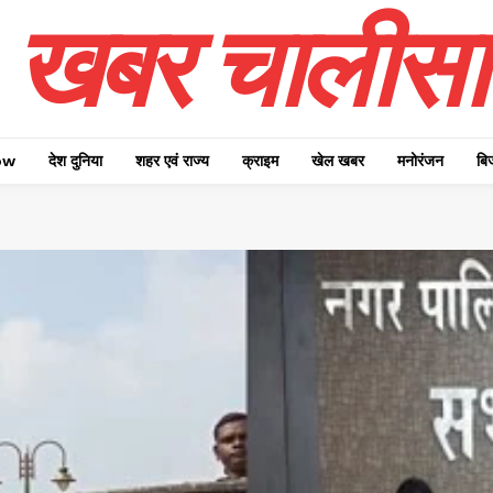
खबर चालीसा
ow
देश दुनिया
शहर एवं राज्य
क्राइम
खेल खबर
मनोरंजन
बि