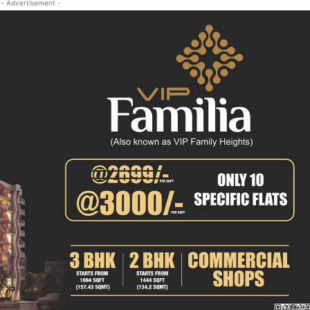
- Advertisement -
क्राइम
खेल खबर
मनोरंजन
बिजनेस
ई-पेपर
E NOW