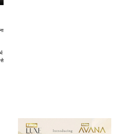
ना
्भ
 से
ews