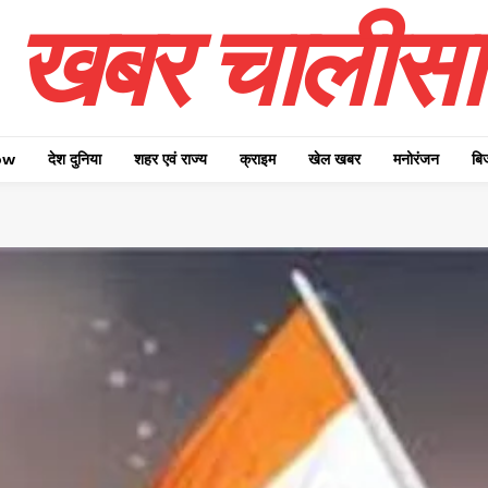
खबर चालीसा
ow
देश दुनिया
शहर एवं राज्य
क्राइम
खेल खबर
मनोरंजन
बि