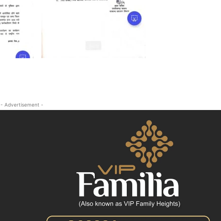
क्राइम
खेल खबर
मनोरंजन
बिजनेस
ई-पेपर
E NOW
- Advertisement -