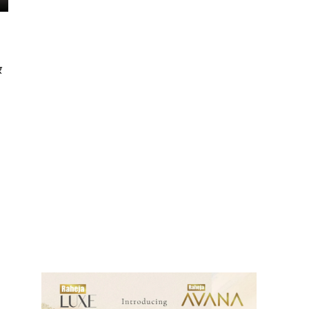
र
ews