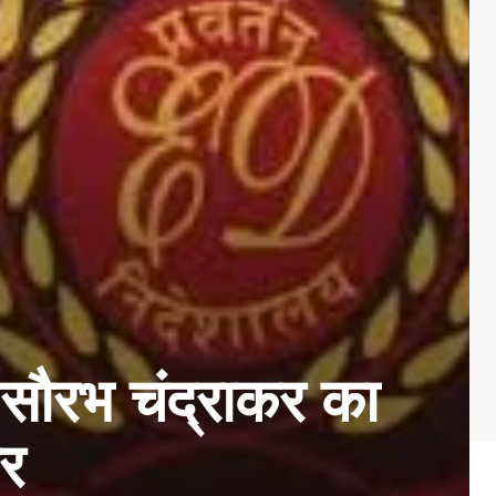
ौरभ चंद्राकर का
ार