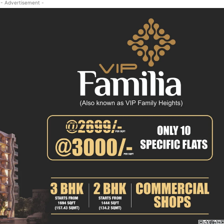
- Advertisement -
क्राइम
खेल खबर
मनोरंजन
बिजनेस
ई-पेपर
E NOW