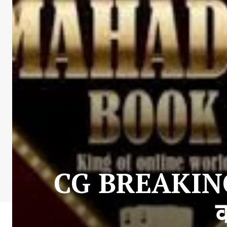
CG BREAKING : 
क