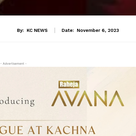
By:
KC NEWS
Date:
November 6, 2023
- Advertisement -