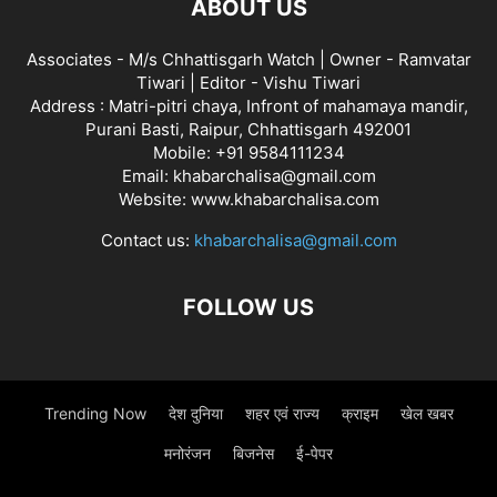
ABOUT US
Associates - M/s Chhattisgarh Watch | Owner - Ramvatar
Tiwari | Editor - Vishu Tiwari
Address : Matri-pitri chaya, Infront of mahamaya mandir,
Purani Basti, Raipur, Chhattisgarh 492001
Mobile: +91 9584111234
Email: khabarchalisa@gmail.com
Website: www.khabarchalisa.com
Contact us:
khabarchalisa@gmail.com
FOLLOW US
Trending Now
देश दुनिया
शहर एवं राज्य
क्राइम
खेल खबर
मनोरंजन
बिजनेस
ई-पेपर