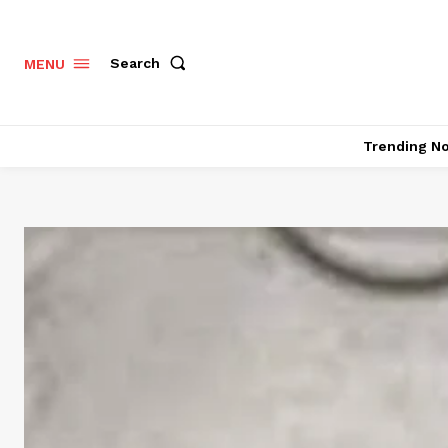
Search
MENU
Trending N