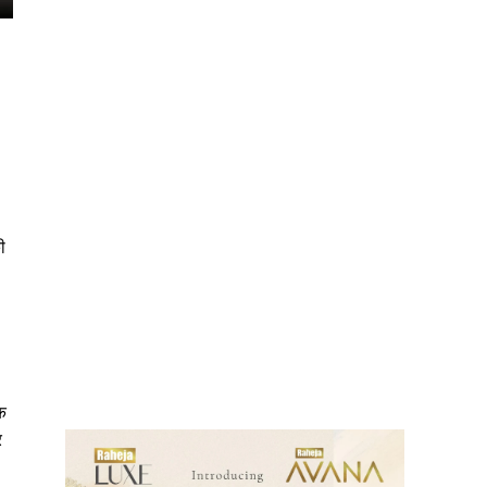
ी
ews
एक
र