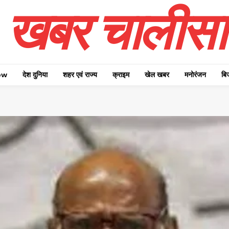
खबर चालीसा
ow
देश दुनिया
शहर एवं राज्य
क्राइम
खेल खबर
मनोरंजन
बि