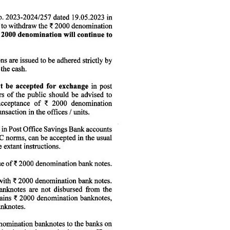
क्राइम
खेल खबर
मनोरंजन
बिजनेस
ई-पेपर
E NOW