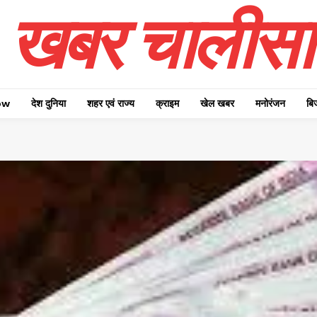
खबर चालीसा
ow
देश दुनिया
शहर एवं राज्य
क्राइम
खेल खबर
मनोरंजन
बि