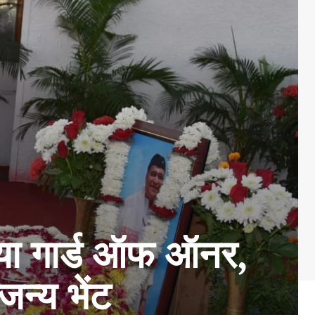
 गया गार्ड ऑफ ऑनर,
जन्य भेंट