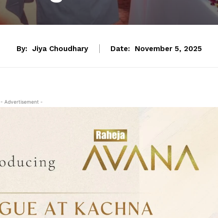
By:
Jiya Choudhary
Date:
November 5, 2025
- Advertisement -