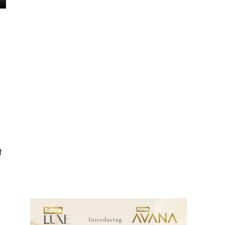
ी
ews