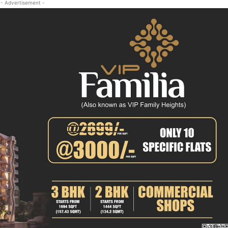
- Advertisement -
क्राइम
खेल खबर
मनोरंजन
बिजनेस
ई-पेपर
E NOW