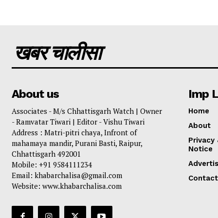
खबर चालीसा
About us
Imp L
Associates - M/s Chhattisgarh Watch | Owner
Home
- Ramvatar Tiwari | Editor - Vishu Tiwari
About
Address : Matri-pitri chaya, Infront of
Privacy
mahamaya mandir, Purani Basti, Raipur,
Notice
Chhattisgarh 492001
Adverti
Mobile: +91 9584111234
Email: khabarchalisa@gmail.com
Contact
Website: www.khabarchalisa.com