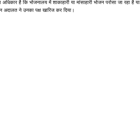
धिकार है कि भोजनालय में शाकाहारी या मांसाहारी भोजन परोसा जा रहा है या
क्राइम
ेकिन अदालत ने उनका पक्ष खारिज कर दिया।
खेल खबर
मनोरंजन
बिजनेस
ई-पेपर
E NOW