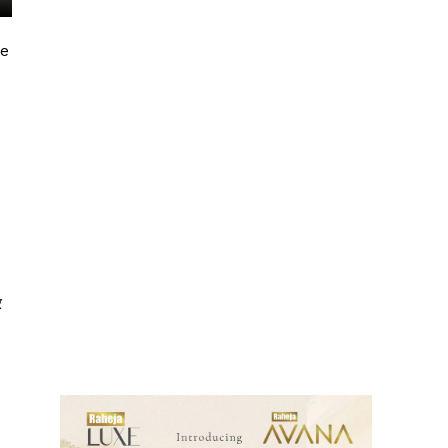
he
र
ews