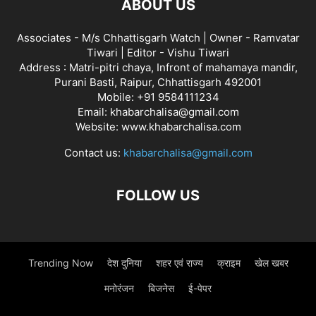
ABOUT US
Associates - M/s Chhattisgarh Watch | Owner - Ramvatar
Tiwari | Editor - Vishu Tiwari
Address : Matri-pitri chaya, Infront of mahamaya mandir,
Purani Basti, Raipur, Chhattisgarh 492001
Mobile: +91 9584111234
Email: khabarchalisa@gmail.com
Website: www.khabarchalisa.com
Contact us:
khabarchalisa@gmail.com
FOLLOW US
Trending Now
देश दुनिया
शहर एवं राज्य
क्राइम
खेल खबर
मनोरंजन
बिजनेस
ई-पेपर