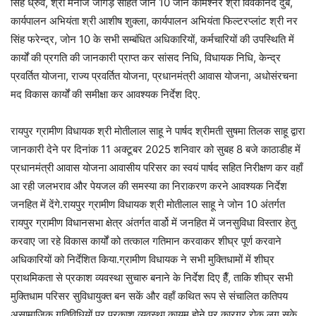
सिंह ध्रुव, श्री मनोज जांगड़े सहित जोन 10 जोन कमिश्नर श्री विवेकानंद दुबे,
कार्यपालन अभियंता श्री आशीष शुक्ला, कार्यपालन अभियंता फिल्टरप्लांट श्री नर
सिंह फरेन्द्र, जोन 10 के सभी सम्बंधित अधिकारियों, कर्मचारियों की उपस्थिति में
कार्यों की प्रगति की जानकारी प्राप्त कर सांसद निधि, विधायक निधि, केन्द्र
प्रवर्तित योजना, राज्य प्रवर्तित योजना, प्रधानमंत्री आवास योजना, अधोसंरचना
मद विकास कार्यों की समीक्षा कर आवश्यक निर्देश दिए.
रायपुर ग्रामीण विधायक श्री मोतीलाल साहू ने पार्षद श्रीमती सुषमा तिलक साहू द्वारा
जानकारी देने पर दिनांक 11 अक्टूबर 2025 शनिवार को सुबह 8 बजे काठाडीह में
प्रधानमंत्री आवास योजना आवासीय परिसर का स्वयं पार्षद सहित निरीक्षण कर वहाँ
आ रही जलभराव और पेयजल की समस्या का निराकरण करने आवश्यक निर्देश
जनहित में देंगे.रायपुर ग्रामीण विधायक श्री मोतीलाल साहू ने जोन 10 अंतर्गत
रायपुर ग्रामीण विधानसभा क्षेत्र अंतर्गत वार्डो में जनहित में जनसुविधा विस्तार हेतु
करवाए जा रहे विकास कार्यों को तत्काल गतिमान करवाकर शीघ्र पूर्ण करवाने
अधिकारियों को निर्देशित किया.ग्रामीण विधायक ने सभी मुक्तिधामों में शीघ्र
प्राथमिकता से प्रकाश व्यवस्था सुचारु बनाने के निर्देश दिए हैँ, ताकि शीघ्र सभी
मुक्तिधाम परिसर सुविधायुक्त बन सकें और वहाँ कथित रूप से संचालित कतिपय
असामाजिक गतिविधियों पर प्रकाश व्यवस्था कायम होने पर कारगर रोक लग सके.