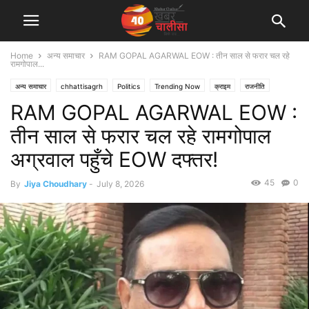
Home
अन्य समाचार
RAM GOPAL AGARWAL EOW : तीन साल से फरार चल रहे
रामगोपाल...
अन्य समाचार
chhattisagrh
Politics
Trending Now
क्राइम
राजनीति
RAM GOPAL AGARWAL EOW :
शहर एवं राज्य
तीन साल से फरार चल रहे रामगोपाल
अग्रवाल पहुँचे EOW दफ्तर!
45
0
By
Jiya Choudhary
-
July 8, 2026