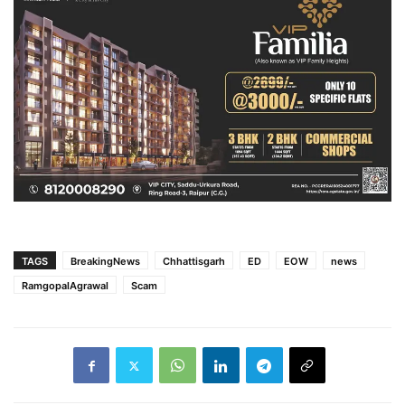
TAGS
BreakingNews
Chhattisgarh
ED
EOW
news
RamgopalAgrawal
Scam