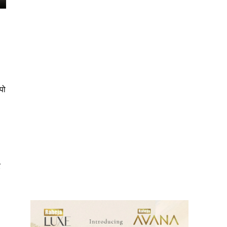
पो
ews
र