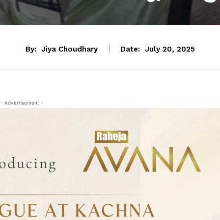
By:
Jiya Choudhary
Date:
July 20, 2025
- Advertisement -