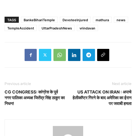
TAGS
BankeBihariTemple
DevoteeInjured
mathura
news
TempleAccident
UttarPradeshNews
vrindavan
Previous article
Next article
CG CONGRESS: कांग्रेस के पूर्व
US ATTACK ON IRAN : अपाचे
नगर पालिका अध्यक्ष जितेंद्र सिंह ठाकुर का
हेलीकॉप्टर गिरने के बाद अमेरिका का ईरान
निधन!
पर जवाबी हमला