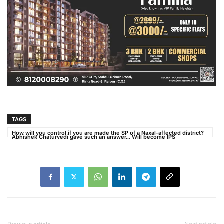
TAGS
How will you control if you are made the SP of a Naxal-affected district?
Abhishek Chaturvedi gave such an answer… Will become IPS