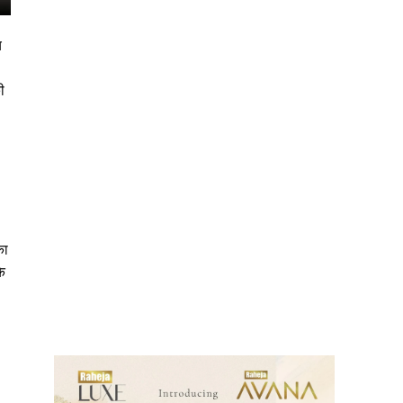
य
ी
का
े
ews