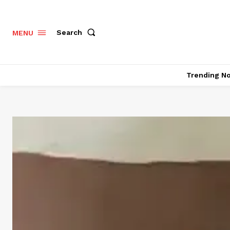
Search
MENU
Trending N