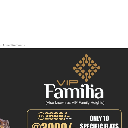
क्राइम
खेल खबर
मनोरंजन
बिजनेस
ई-पेपर
- Advertisement -
E NOW