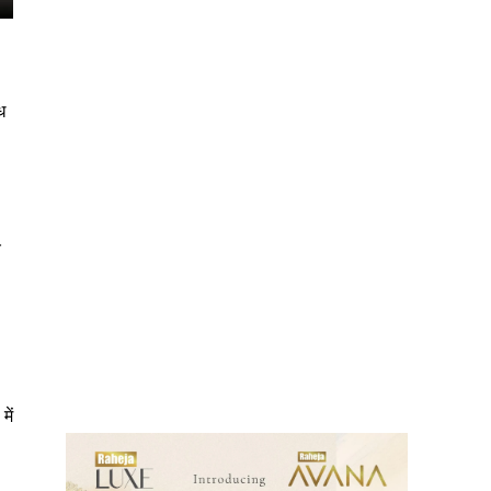
ध
च
ews
ें