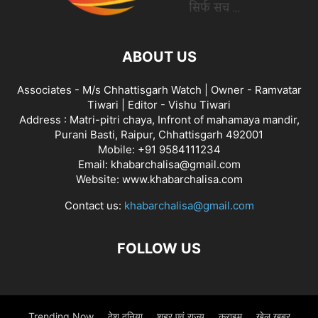
ABOUT US
Associates - M/s Chhattisgarh Watch | Owner - Ramvatar
Tiwari | Editor - Vishu Tiwari
Address : Matri-pitri chaya, Infront of mahamaya mandir,
Purani Basti, Raipur, Chhattisgarh 492001
Mobile: +91 9584111234
Email: khabarchalisa@gmail.com
Website: www.khabarchalisa.com
Contact us:
khabarchalisa@gmail.com
FOLLOW US
Trending Now
देश दुनिया
शहर एवं राज्य
क्राइम
खेल खबर