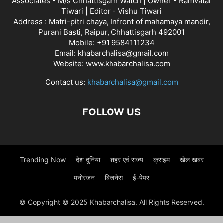
Associates - M/s Chhattisgarh Watch | Owner - Ramvatar
Tiwari | Editor - Vishu Tiwari
Address : Matri-pitri chaya, Infront of mahamaya mandir,
Purani Basti, Raipur, Chhattisgarh 492001
Mobile: +91 9584111234
Email: khabarchalisa@gmail.com
Website: www.khabarchalisa.com
Contact us:
khabarchalisa@gmail.com
FOLLOW US
Trending Now
देश दुनिया
शहर एवं राज्य
क्राइम
खेल खबर
मनोरंजन
बिजनेस
ई-पेपर
© Copyright © 2025 Khabarchalisa. All Rights Reserved.