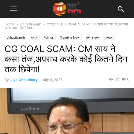
Home
chhattisagrh
रायपुर
CG COAL SCAM: CM साय ने कसा तंज,अपराध
करके कोई कितने दिन...
chhattisagrh
रायपुर
Politics
Trending Now
अन्य समाचार
क्राइम
CG COAL SCAM: CM साय ने
शहर एवं राज्य
कसा तंज,अपराध करके कोई कितने दिन
तक छिपेगा!
32
0
By
Jiya Choudhary
-
July 9, 2026