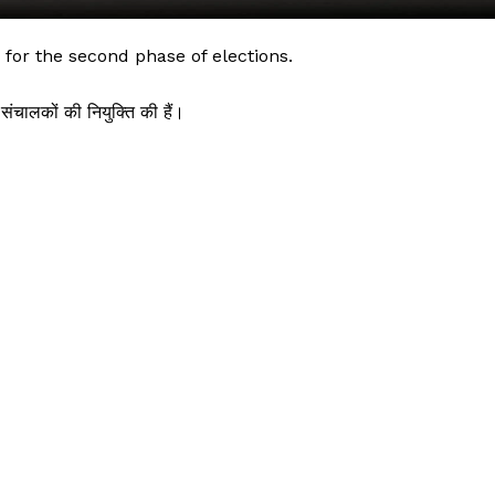
for the second phase of elections.
संचालकों
की
नियुक्ति
की
हैं।
 !!!
Khabarchalisa N
Trending Now
देश दुनिया
शहर एवं राज्य