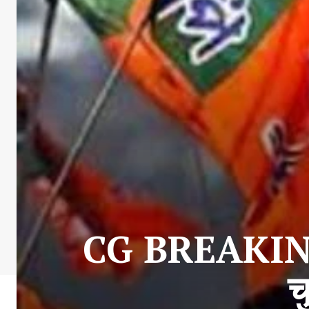
CG BREAKING : 
च