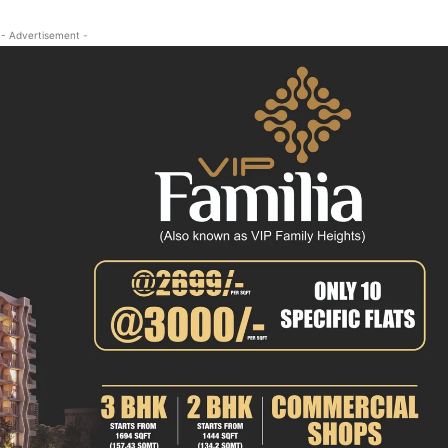
क्राइम
- Advertisement -
खेल खबर
मनोरंजन
बिजनेस
ई-पेपर
E NOW