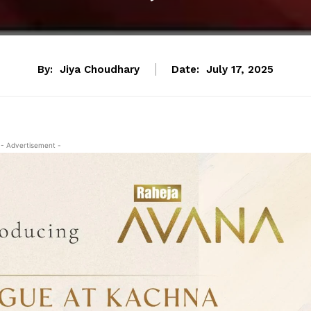
By:
Jiya Choudhary
Date:
July 17, 2025
- Advertisement -