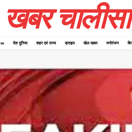
खबर चालीसा
ow
देश दुनिया
शहर एवं राज्य
क्राइम
खेल खबर
मनोरंजन
बि