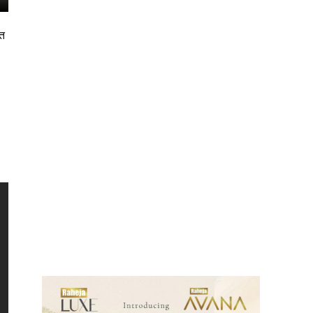
ेत
ews