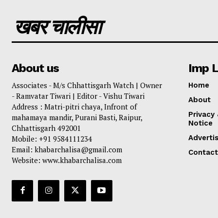
खबर चालीसा
About us
Imp L
Associates - M/s Chhattisgarh Watch | Owner
Home
- Ramvatar Tiwari | Editor - Vishu Tiwari
About
Address : Matri-pitri chaya, Infront of
Privacy
mahamaya mandir, Purani Basti, Raipur,
Notice
Chhattisgarh 492001
Adverti
Mobile: +91 9584111234
Email: khabarchalisa@gmail.com
Contact
Website: www.khabarchalisa.com