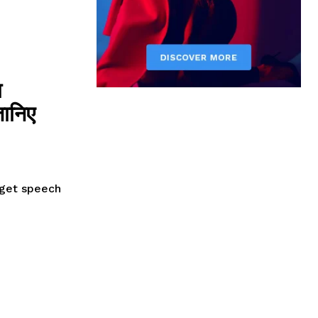
ा
ानिए
dget speech