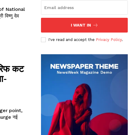
of National
I WANT IN
ews
I've read and accept the
Privacy Policy
.
िफ कट
या-
er point,
rge नई