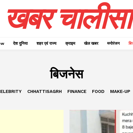
खबर चालीसा
ow
देश दुनिया
शहर एवं राज्य
क्राइम
खेल खबर
मनोरंजन
बि
बिजनेस
ELEBRITY
CHHATTISAGRH
FINANCE
FOOD
MAKE-UP