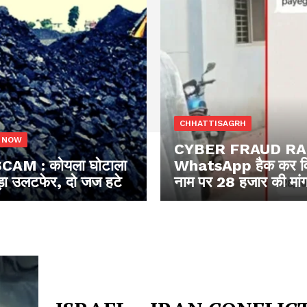
CHHATTISAGRH
 NOW
CYBER FRAUD RAI
CAM : कोयला घोटाला
WhatsApp हैक कर वि
 बड़ा उलटफेर, दो जज हटे
नाम पर 28 हजार की मां