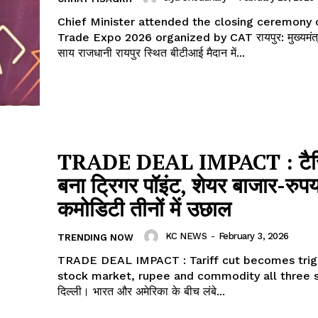
Chief Minister attended the closing ceremony 
Trade Expo 2026 organized by CAT रायपुर: मुख्यमंत्री विष्णु देव
साय राजधानी रायपुर स्थित बीटीआई मैदान में...
 !!!
Khabarchalisa N
Trending Now
देश दुनिया
TRADE DEAL IMPACT : टैर
शहर एवं राज्य
बना ट्रिगर पॉइंट, शेयर बाजार-रुप
क्राइम
कमोडिटी तीनों में उछाल
खेल खबर
KC NEWS
-
February 3, 2026
मनोरंजन
TRENDING NOW
बिजनेस
TRADE DEAL IMPACT : Tariff cut becomes trigg
stock market, rupee and commodity all three su
ई-पेपर
दिल्ली। भारत और अमेरिका के बीच लंबे...
E NOW