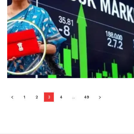
1
2
3
4
...
49