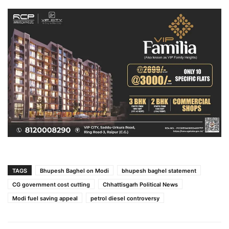
TAGS
Bhupesh Baghel on Modi
bhupesh baghel statement
CG government cost cutting
Chhattisgarh Political News
Modi fuel saving appeal
petrol diesel controversy