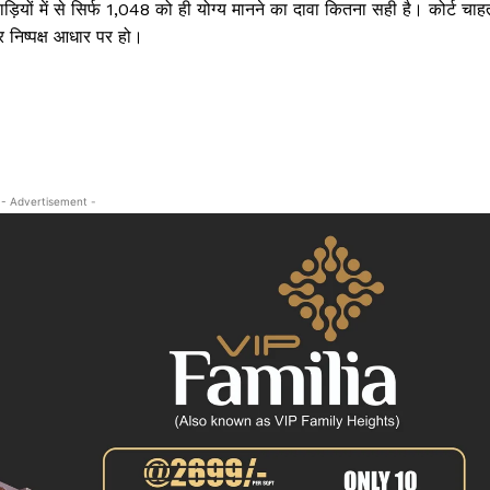
़ियों में से सिर्फ 1,048 को ही योग्य मानने का दावा कितना सही है। कोर्ट चाह
क्राइम
र निष्पक्ष आधार पर हो।
खेल खबर
मनोरंजन
बिजनेस
ई-पेपर
E NOW
- Advertisement -