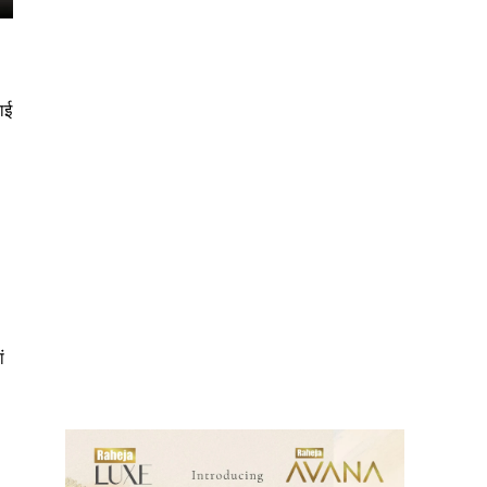
ाई
ews
ं