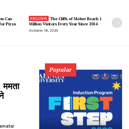
You Can
The Cliffs of Moher Reach 1
 for Pizza
Million Visitors Every Year Since 2014
October 19, 2025
Popular
 ममता
ने
amata!