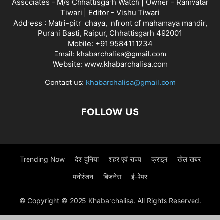
Associates - M/s Chhattisgarh Watch | Owner - Ramvatar
Tiwari | Editor - Vishu Tiwari
Address : Matri-pitri chaya, Infront of mahamaya mandir,
Purani Basti, Raipur, Chhattisgarh 492001
Mobile: +91 9584111234
Email: khabarchalisa@gmail.com
Website: www.khabarchalisa.com
Contact us:
khabarchalisa@gmail.com
FOLLOW US
Trending Now
देश दुनिया
शहर एवं राज्य
क्राइम
खेल खबर
मनोरंजन
बिजनेस
ई-पेपर
© Copyright © 2025 Khabarchalisa. All Rights Reserved.