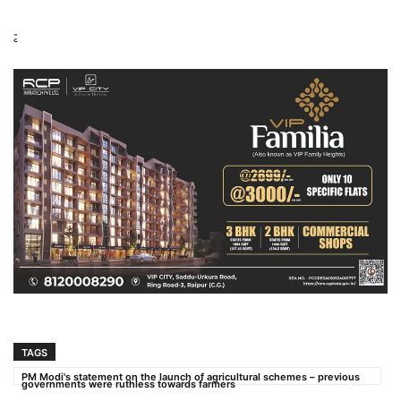
-ृ
TAGS
PM Modi's statement on the launch of agricultural schemes – previous
governments were ruthless towards farmers