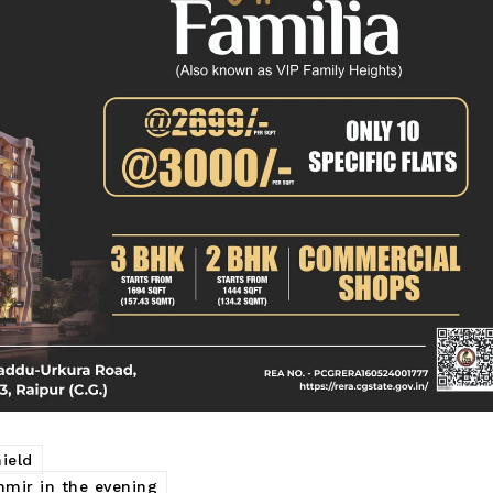
ield
mir in the evening