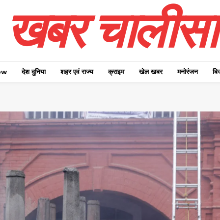
खबर चालीसा
ow
देश दुनिया
शहर एवं राज्य
क्राइम
खेल खबर
मनोरंजन
बि