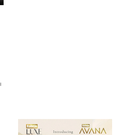
े।
ews