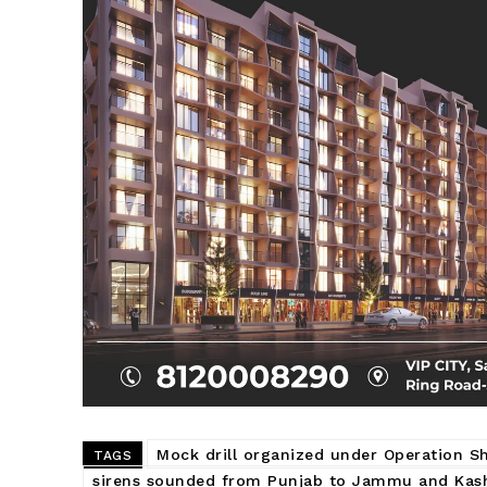
Mock drill organized under Operation Sh
TAGS
sirens sounded from Punjab to Jammu and Kash