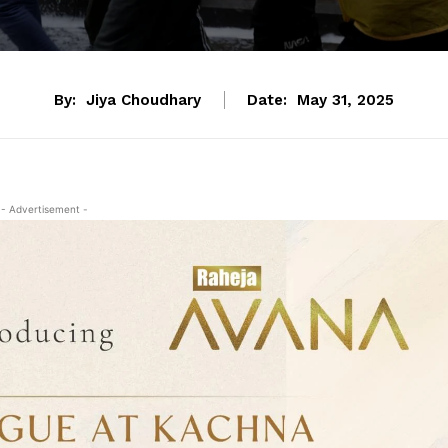
By:
Jiya Choudhary
Date:
May 31, 2025
- Advertisement -