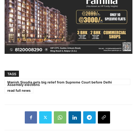
TAGS
Manish Sisodia gets big relief from Supreme Court before Delhi
Assembly elections
read full news