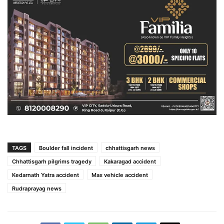
TAGS
Boulder fall incident
chhattisgarh news
Chhattisgarh pilgrims tragedy
Kakaragad accident
Kedarnath Yatra accident
Max vehicle accident
Rudraprayag news