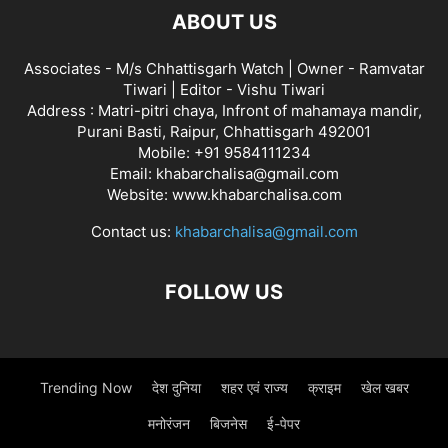
ABOUT US
Associates - M/s Chhattisgarh Watch | Owner - Ramvatar
Tiwari | Editor - Vishu Tiwari
Address : Matri-pitri chaya, Infront of mahamaya mandir,
Purani Basti, Raipur, Chhattisgarh 492001
Mobile: +91 9584111234
Email: khabarchalisa@gmail.com
Website: www.khabarchalisa.com
Contact us:
khabarchalisa@gmail.com
FOLLOW US
Trending Now
देश दुनिया
शहर एवं राज्य
क्राइम
खेल खबर
मनोरंजन
बिजनेस
ई-पेपर