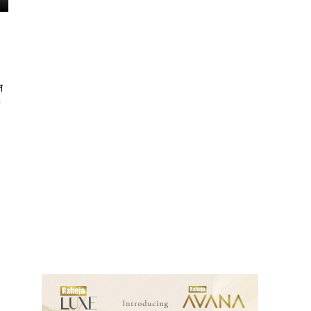
त
ews