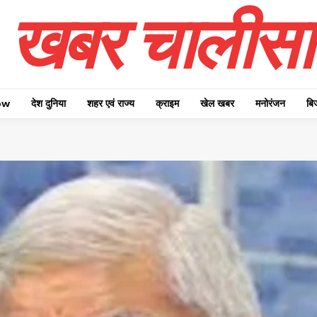
खबर चालीसा
ow
देश दुनिया
शहर एवं राज्य
क्राइम
खेल खबर
मनोरंजन
बि