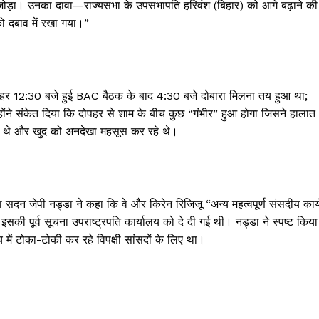
जोड़ा। उनका दावा—राज्यसभा के उपसभापति हरिवंश (बिहार) को आगे बढ़ाने की
क्राइम
ो दबाव में रखा गया।”
खेल खबर
मनोरंजन
बिजनेस
ई-पेपर
ि दोपहर 12:30 बजे हुई BAC बैठक के बाद 4:30 बजे दोबारा मिलना तय हुआ था;
उन्होंने संकेत दिया कि दोपहर से शाम के बीच कुछ “गंभीर” हुआ होगा जिसने हालात
E NOW
्त थे और खुद को अनदेखा महसूस कर रहे थे।
ी नड्डा ने कहा कि वे और किरेन रिजिजू “अन्य महत्वपूर्ण संसदीय कार्
सकी पूर्व सूचना उपराष्ट्रपति कार्यालय को दे दी गई थी। नड्डा ने स्पष्ट किया
में टोका-टोकी कर रहे विपक्षी सांसदों के लिए था।