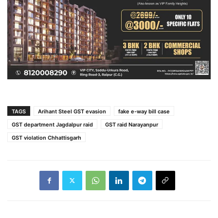
TAGS
Arihant Steel GST evasion
fake e-way bill case
GST department Jagdalpur raid
GST raid Narayanpur
GST violation Chhattisgarh