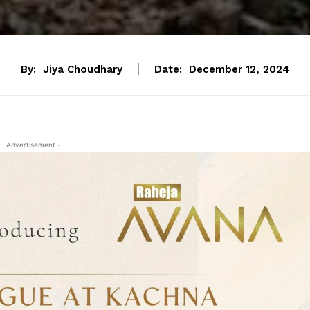
By:
Jiya Choudhary
Date:
December 12, 2024
- Advertisement -