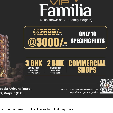
क्राइम
खेल खबर
मनोरंजन
बिजनेस
ई-पेपर
E NOW
rs continues in the forests of Abujhmad