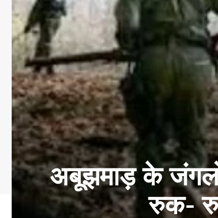
अबूझमाड़ के जंगलो
रुक- र