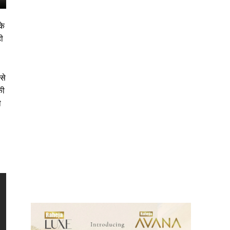
के
ी
से
की
ी
ews