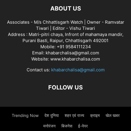
ABOUT US
Associates - M/s Chhattisgarh Watch | Owner - Ramvatar
Tiwari | Editor - Vishu Tiwari
Address : Matri-pitri chaya, Infront of mahamaya mandir,
Purani Basti, Raipur, Chhattisgarh 492001
Mobile: +91 9584111234
Email: khabarchalisa@gmail.com
Website: www.khabarchalisa.com
Contact us:
khabarchalisa@gmail.com
FOLLOW US
Trending Now
देश दुनिया
शहर एवं राज्य
क्राइम
खेल खबर
मनोरंजन
बिजनेस
ई-पेपर