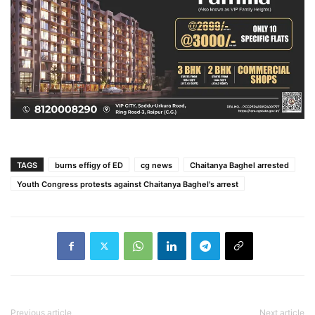
TAGS
burns effigy of ED
cg news
Chaitanya Baghel arrested
Youth Congress protests against Chaitanya Baghel's arrest
Previous article
Next article