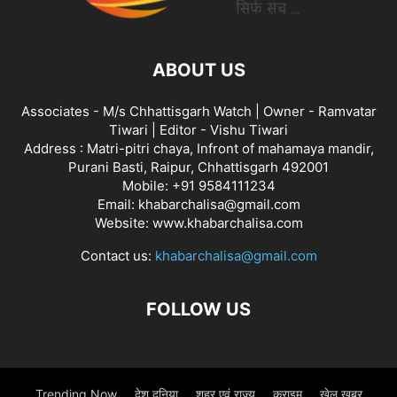
ABOUT US
Associates - M/s Chhattisgarh Watch | Owner - Ramvatar
Tiwari | Editor - Vishu Tiwari
Address : Matri-pitri chaya, Infront of mahamaya mandir,
Purani Basti, Raipur, Chhattisgarh 492001
Mobile: +91 9584111234
Email: khabarchalisa@gmail.com
Website: www.khabarchalisa.com
Contact us:
khabarchalisa@gmail.com
FOLLOW US
Trending Now
देश दुनिया
शहर एवं राज्य
क्राइम
खेल खबर