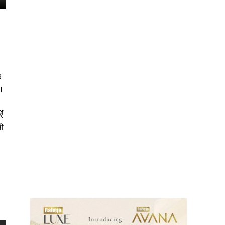
3
ा।
े
ली
ews