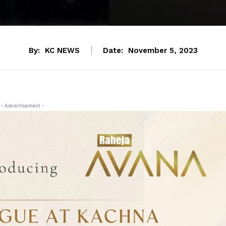
By:
KC NEWS
Date:
November 5, 2023
- Advertisement -