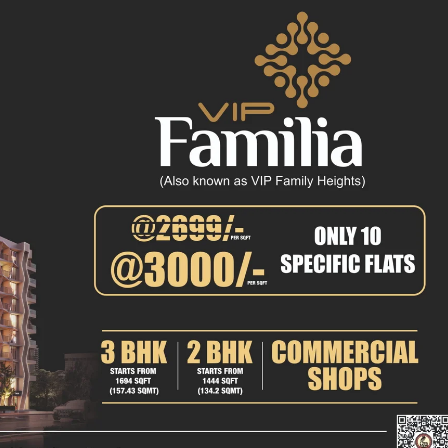
क्राइम
खेल खबर
मनोरंजन
बिजनेस
ई-पेपर
E NOW