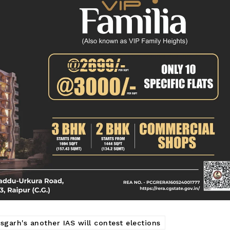
क्राइम
खेल खबर
मनोरंजन
बिजनेस
ई-पेपर
E NOW
garh's another IAS will contest elections