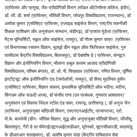
(प्रोफेसर और प्रमुख, जैव-प्रौद्योगिकी विभाग (मॉडल ऑटोनॉमस कॉलेज, इंदौर),
डॉ. जी. डी. शर्मा (प्रोफेसर, भौतिकी विभाग, जोधपुर विश्वविद्यालय, राजस्थान), डॉ
अशोक कुमार (एसोसिएट प्रोफेसर, एप्लाइड साइंसेज विभाग, राष्ट्रीय तकनीकी
शिक्षक प्रशिक्षण और अनुसंधान संस्थान, चंडीगढ़), डॉ प्रशांत मुंडेजा (प्रोफेसर,
मैट्स यूनिवर्सिटी, स्कूल ऑफ साइंसेज, रायपुर), डॉ गौतम कुमार पात्रा (प्रोफेसर
एवं विभागाध्यक्ष रसायन विज्ञान, भूतपूर्व डीन स्कूल ऑफ फिजिकल साइंसेज, गुरु
घासीदास केंद्रीय विश्वविद्यालय, बिलासपुर), डॉ देबाशीष डे ( प्रोफेसर, कंप्यूटर
विज्ञान और इंजीनियरिंग विभाग, मौलाना अबुल कलाम आज़ाद प्रौद्योगिकी
विश्वविद्यालय, पश्चिम बंगाल), डॉ. ओ. पी. सिखवाल (प्रोफेसर, गणित विभाग, पूर्णिमा
इंस्टीट्यूट ऑफ इंजीनियरिंग एंड टेक्नोलॉजी, जयपुर), डॉ सैयद मुदस्सिर हुसैन
(एसोसिएट प्रोफेसर, विज्ञान संकाय, इस्लामिक यूनिवर्सिटी ऑफ मदीना, मदीना,
किंगडम ऑफ सऊदी अरब), डॉ संजीव राणा (उप प्रबंधक, गुणवत्ता आश्वासन/
अनुसंधान एवं विकास जिंदल स्टील एंड पावर, रायगढ़, छत्तीसगढ़ ), डॉ अनुज जैन
(प्रोफेसर, अनुप्रयुक्त यांत्रिकी विभाग, एमएनएनआईटीए, प्रयागराज), प्रो.
पी.के. बाजपेयी (डीन- भौतिक विज्ञान, शुद्ध और अनुप्रयुक्त भौतिकी विभाग, जीजीयू,
बिलासपुर), गैरी डे ला पोमेराई(यूएनआईएसडीआर, यूनेस्को, यूएनसीआरडी, काठमांडू
के डीआरआर सलाहकार), डॉ. आशीष कुमार पांडा (केंद्रीय सचिवालय सेवा