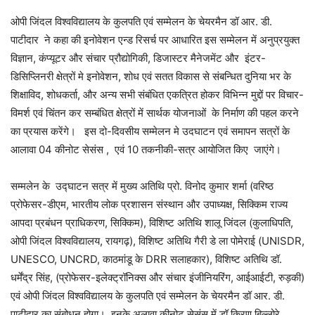
ओपी जिंदल विश्वविद्यालय के कुलपति एवं सम्मेलन के चेयरमैन डॉ आर. डी.
पाटीदार ने कहा की इनोवेशन एन्ड रिसर्च पर आधारित इस सम्मेलन में अनुप्रयुक्त
विज्ञान, कंप्यूटर और संचार प्रौद्योगिकी, डिजास्टर मैनेजमेंट और इंटर-
डिसिप्लिनरी क्षेत्रों मे इनोवेशन, शोध एवं सतत विकास से संबन्धित दुनिया भर के
शिक्षाविद, शोधकर्ता, और अन्य सभी संबंधित एकत्रित होकर विभिन्न मुद्दों पर विचार-
विमर्श एवं चिंतन कर सम्बंधित क्षेत्रों में सार्थक योजनाओं के निर्माण की पहल करने
का प्रयास करेंगे। इस दो-दिवसीय सम्मेलन मे उदघाटन एवं समापन सत्रों के
आलावा 04 कीनोट सेसंस , एवं 10 तकनीकी-सत्र आयोजित किए जाएंगे।
सम्मलेन के उद्घाटन सत्र में मुख्य अतिथि प्रो. विनोद कुमार शर्मा (वरिष्ठ
प्रोफेसर-डीएम, भारतीय लोक प्रशासन संस्थान और उपाध्यक्ष, सिक्किम राज्य
आपदा प्रबंधन प्राधिकरण, सिक्किम), विशिष्ट अतिथि शालू जिंदल (कुलाधिपति,
ओपी जिंदल विश्वविद्यालय, रायगढ़), विशिष्ट अतिथि गैरी डे ला पोमेराई (UNISDR,
UNESCO, UNCRD, काठमांडू के DRR सलाहकार), विशिष्ट अतिथि डॉ.
धर्मेंद्र सिंह, (प्रोफेसर-इलेक्ट्रॉनिक्स और संचार इंजीनियरिंग, आईआईटी, रुड़की)
एवं ओपी जिंदल विश्वविद्यालय के कुलपति एवं सम्मेलन के चेयरमैन डॉ आर. डी.
पाटीदार का संबोधन होगा। इनके अलावा कीनोट सेसंस में डॉ किरण बिल्लोरे