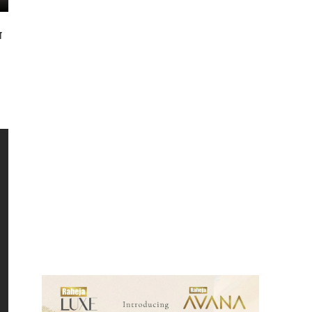
ा
ews