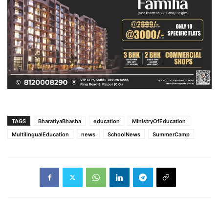
TAGS
BharatiyaBhasha
education
MinistryOfEducation
MultilingualEducation
news
SchoolNews
SummerCamp