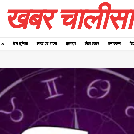
खबर चालीसा
ow
देश दुनिया
शहर एवं राज्य
क्राइम
खेल खबर
मनोरंजन
बि