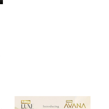
।
ews