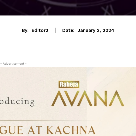
By:
Editor2
Date:
January 2, 2024
- Advertisement -