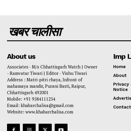
खबर चालीसा
About us
Imp L
Associates - M/s Chhattisgarh Watch | Owner
Home
- Ramvatar Tiwari | Editor - Vishu Tiwari
About
Address : Matri-pitri chaya, Infront of
Privacy
mahamaya mandir, Purani Basti, Raipur,
Notice
Chhattisgarh 492001
Adverti
Mobile: +91 9584111234
Email: khabarchalisa@gmail.com
Contact
Website: www.khabarchalisa.com