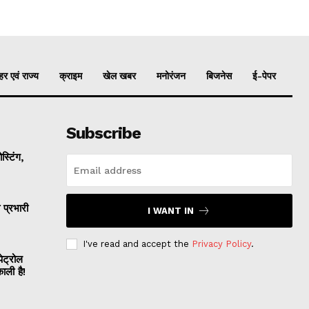
र एवं राज्य
क्राइम
खेल खबर
मनोरंजन
बिजनेस
ई-पेपर
Subscribe
्टिंग,
प्रभारी
I WANT IN
I've read and accept the
Privacy Policy
.
ट्रोल
काली है!